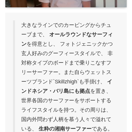
大きなラインでのカービングからチュ
ーブまで、
オールラウンドなサーフィ
ン
を得意とし、 フォトジェニックかつ
玄人好みのグーフィースタイルで、 非
対称タイプのボードまで乗りこなすフ
リーサーファー。また自らウェットス
ーツブランド`Skillzhigh`も手掛け、
イ
ンドネシア・バリ島にも拠点
を置き、
世界各国のサーファーをサポートする
ライフスタイルを持つ。その周りは、
国内外問わず人柄を慕う人々で溢れて
いる、
生粋の湘南サーファー
である。