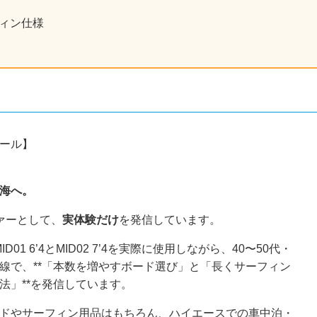
フィン仕様
ール】
、
海へ。
ァーとして、
実体験だけ
を発信しています。
o MID01 6’4とMID02 7’4を実際に使用しながら、40〜50代・
線で、**「本数を増やすボード選び」と「長くサーフィン
法」**を発信しています。
ドやサーフィン用品はもちろん、ハイエースでの車中泊・