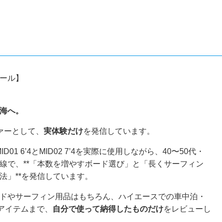
ール】
、
海へ。
ァーとして、
実体験だけ
を発信しています。
o MID01 6’4とMID02 7’4を実際に使用しながら、40〜50代・
線で、**「本数を増やすボード選び」と「長くサーフィン
法」**を発信しています。
ドやサーフィン用品はもちろん、ハイエースでの車中泊・
利アイテムまで、
自分で使って納得したものだけ
をレビューし