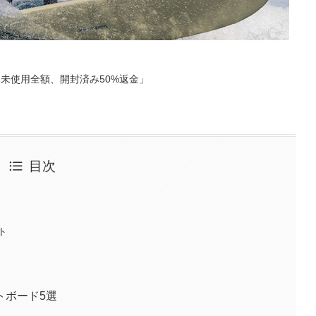
未使用全額、開封済み50%返金」
目次
ト
トボード5選