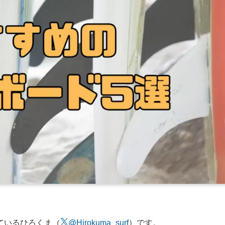
ているひろくま（
@Hirokuma_surf
）です。