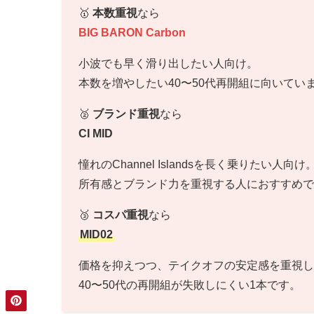
🥇
本数重視
なら
BIG BARON Carbon
小波でも早く滑り出したい人向け。
本数を増やしたい40〜50代再開組に向いてい
🥈
ブランド重視
なら
CI MID
憧れのChannel Islandsを長く乗りたい人向け
所有感とブランド力を重視する人におすすめで
🥉
コスパ重視
なら
MID02
価格を抑えつつ、テイクオフの安定感を重視し
40〜50代の再開組が失敗しにくい1本です。