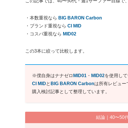
この記事では、40〜50代・週1サーファー目線で
・本数重視なら
BIG BARON Carbon
・ブランド重視なら
CI MID
・コスパ重視なら
MID02
この3本に絞って比較します。
※僕自身はナナゼロ
MID01
・
MID02
を使用して
CI MID
と
BIG BARON Carbon
は所有レビュー
購入検討記事として整理しています。
結論｜40〜5