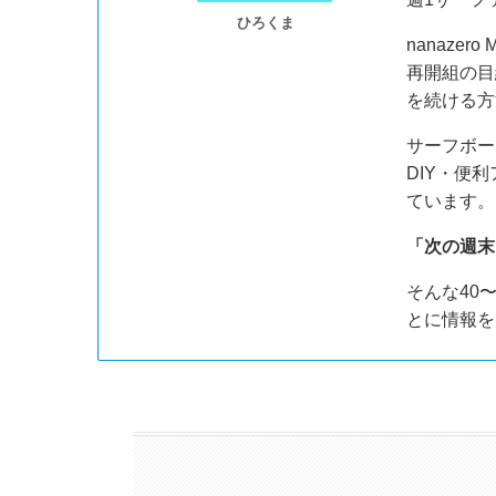
ひろくま
nanazer
再開組の目
を続ける方
サーフボー
DIY・便
ています。
「次の週末
そんな40
とに情報を