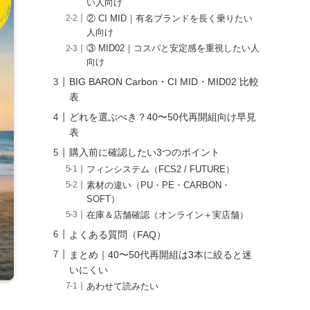
い人向け
② CI MID｜有名ブランドを長く乗りたい
人向け
③ MID02｜コスパと安定感を重視したい人
向け
BIG BARON Carbon・CI MID・MID02 比較
表
どれを選ぶべき？40〜50代再開組向け早見
表
購入前に確認したい3つのポイント
フィンシステム（FCS2 / FUTURE）
素材の違い（PU・PE・CARBON・
SOFT）
在庫＆店舗確認（オンライン＋実店舗）
よくある質問（FAQ）
まとめ｜40〜50代再開組は3本に絞ると迷
いにくい
あわせて読みたい