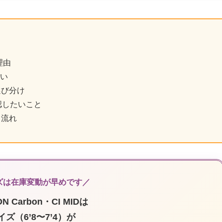
理由
違い
選び分け
認したいこと
る流れ
ズは在庫変動が早めです／
ON Carbon・CI MIDは
ズ（6’8〜7’4）が