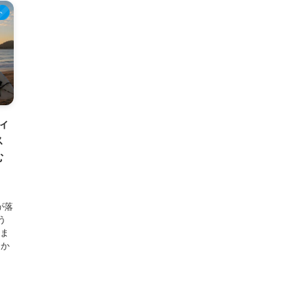
ト
フィ
ス
む
が落
う
きま
てか