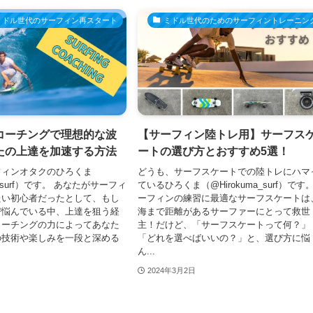
ミドル世代のサーフィン再スタート
ミドル世代のためのサーフィントレーニン
コーチングで理想的な波
【サーフィン陸トレ用】サーフス
たの上達を加速する方法
ートの選び方とおすすめ5選！
フィンオタクのひろくま
どうも、サーフスケートでの陸トレにハマ
a_surf）です。 あなたがサーフィ
ているひろくま（@Hirokuma_surf）です
たい初心者だったとして、もし
ーフィンの練習に最適なサーフスケートは
び悩んでいる中、上達を狙う経
海まで距離があるサーファーにとって救世
コーチングの力によってあなた
主！だけど、「サーフスケートって何？」
の技術や楽しみを一段と深める
「どれを選べばいいの？」と、選び方に悩
ん...
2024年3月2日