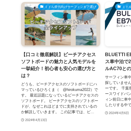
ミドル世代向けサーフィンギア選び
ミド
【口コミ徹底解説】ビーチアクセス
BLUETTI
ソフトボードの魅力と人気モデルを
ス車中泊で
一挙紹介！初心者も安心の選び方と
ルAC70と
は？
サーフィン車
探していません
どうも、ビーチアクセスのソフトボードにハ
ーです。 千葉
マっているひろくま（ @hirokuma2022）で
ースワイドバン
す。 最近話題になっているビーチアクセスの
ィン前日に車中
ソフトボード。 ビーチアクセスのソフトボー
したりする中で、
ドが、なぜこれほどまでに支持されているの
か解説していきます。 この記事では、ビ...
2024年4月6日
2024年4月13日