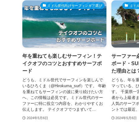
ミドル世代向けサーフィンギア選び
ミド
年を重ねても楽しむサーフィン！テ
サーファー
イクオフのコツとおすすめサーフボ
ボード・S
ード
た理由とは
どうも、ミドル世代でサーフィンを楽しんで
どうも、年を
いるひろくま（@Hirokuma_surf）です。 年齢
マっている、ひろく
を重ねてもサーフィンの波に乗り続けたい方
す。 千葉県一
へ、この情報は必見です。ミドル世代のサー
者から上級者
ファーに特に役立つ内容を、わかりやすくお
人気のサーフポ
伝えします。 テイクオフでつまずいて...
ントでは最近、
2024年5月6日
2024年5月6日