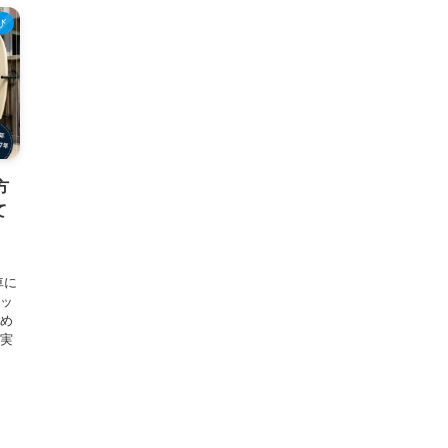
び
方
て
車に
ラッ
始め
 実