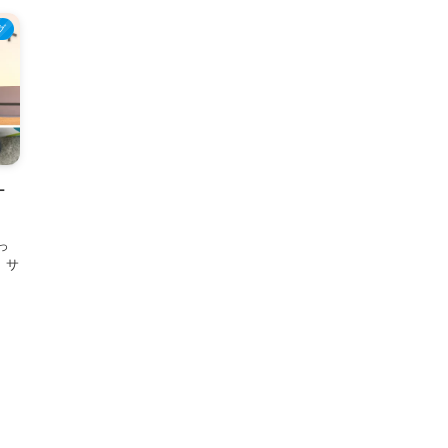
グ
ケ
っ
。 サ
、