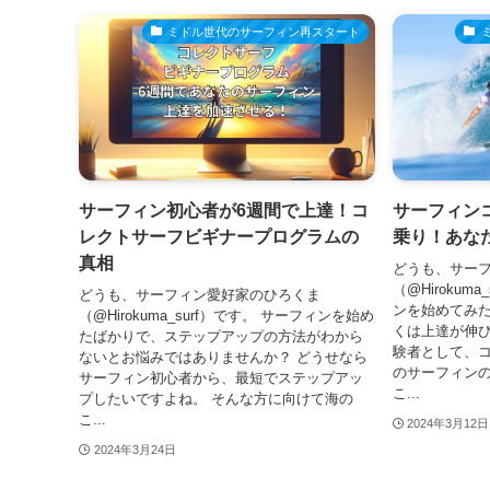
ミドル世代のサーフィン再スタート
サーフィン初心者が6週間で上達！コ
サーフィン
レクトサーフビギナープログラムの
乗り！あな
真相
どうも、サー
（@Hirokum
どうも、サーフィン愛好家のひろくま
ンを始めてみ
（@Hirokuma_surf）です。 サーフィンを始め
くは上達が伸
たばかりで、ステップアップの方法がわから
験者として、
ないとお悩みではありませんか？ どうせなら
のサーフィン
サーフィン初心者から、最短でステップアッ
こ...
プしたいですよね。 そんな方に向けて海の
こ...
2024年3月12日
2024年3月24日