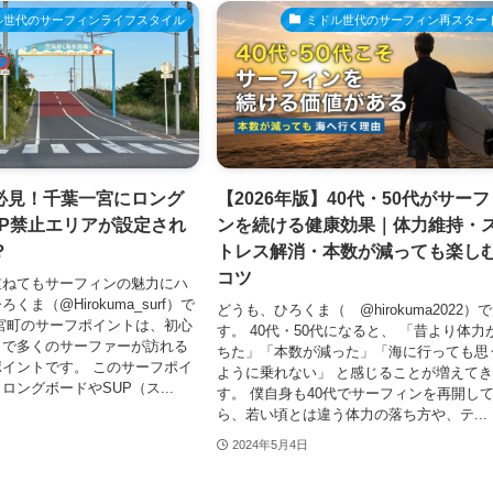
ル世代のサーフィンライフスタイル
ミドル世代のサーフィン再スター
必見！千葉一宮にロング
【2026年版】40代・50代がサー
UP禁止エリアが設定され
ンを続ける健康効果｜体力維持・
？
トレス解消・本数が減っても楽し
コツ
重ねてもサーフィンの魅力にハ
ま（@Hirokuma_surf）で
どうも、ひろくま（ @hirokuma2022）で
宮町のサーフポイントは、初心
す。 40代・50代になると、 「昔より体力
まで多くのサーファーが訪れる
ちた」「本数が減った」「海に行っても思
イントです。 このサーフポイ
ように乗れない」 と感じることが増えて
ロングボードやSUP（ス...
す。 僕自身も40代でサーフィンを再開し
ら、若い頃とは違う体力の落ち方や、テ...
2024年5月4日