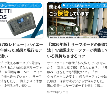
ル世代のサーフィンライフスタイル
ミドル世代向けサーフィンギア選
 EB70Sレビュー｜ハイエー
【2026年版】サーフボードの保管
2年使った感想と現行モデ
法｜47歳週末サーファーが実践し
の違い
いる長持ちさせるコツ
中泊で使えるポータブル電源を
サーフボードの保管方法で悩んでいません
か？ 私は47歳の週末サーファ
か？ 「部屋に立て掛けても大丈夫？」 「
県一宮周辺をホームに、 ハイエ
積みっぱなしでも問題ない？」 「ボード
で海へ通っています。 サーフ
クって本当に必要？」 僕もサーフィンを
泊をしたり、 海上がりに休憩
た頃は、保管方法が分からず悩みました。
 2年以上使い続け...
際に保管中にサーフボードを倒して傷...
2024年3月31日