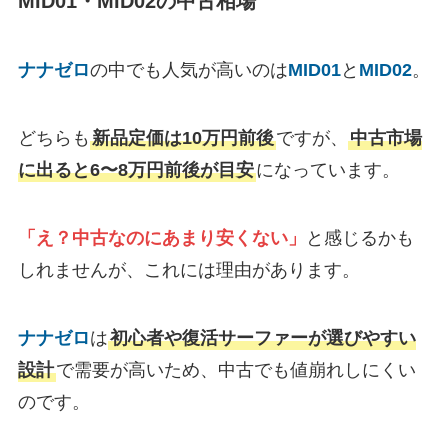
MID01・MID0
2
の中古相場
ナナゼロ
の中でも人気が高いのは
MID01
と
MID02
。
どちらも
新品定価は10万円前後
ですが、
中古市場
に出ると6〜8万円前後が目安
になっています。
「え？中古なのにあまり安くない」
と感じるかも
しれませんが、これには理由があります。
ナナゼロ
は
初心者や復活サーファーが選びやすい
設計
で需要が高いため、中古でも値崩れしにくい
のです。