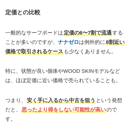
定価との比較
一般的なサーフボードは
定価の6〜7割で流通
する
ことが多いのですが、
ナナゼロ
は例外的に
8割近い
価格で取引されるケース
も少なくありません。
特に、状態が良い個体やWOOD SKINモデルなど
は、ほぼ定価に近い価格で売られていることも。
つまり、
安く手に入るから中古を狙う
という発想
だと、
思ったより得をしない可能性が高い
ので
す。