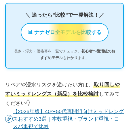
＼ 迷ったら”比較”で一発解決！／
📊 ナナゼロ全モデルを比較する
長さ・浮力・価格帯を一覧でチェック。
初心者〜復活組のお
すすめモデル
もわかります。
リペアや浸水リスクを避けたい方は、
取り回しや
すいミッドレングス（新品）を比較検討
してみて
ください👇
【2026年版】40〜50代再開組向けミッドレング
スおすすめ3選｜本数重視・ブランド重視・コ
スパ重視で比較